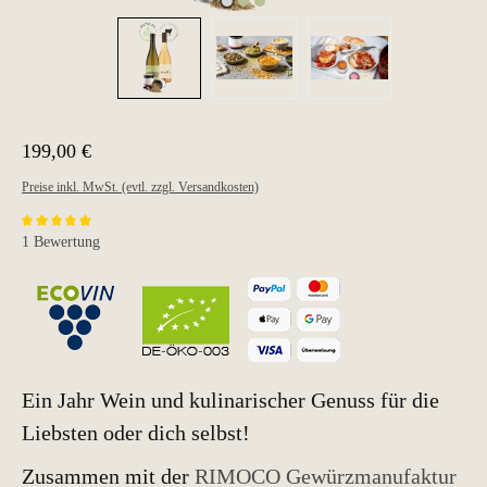
199,00 €
Preise inkl. MwSt. (evtl. zzgl. Versandkosten)
Durchschnittliche Bewertung von 5 von 5 Sternen
1 Bewertung
Ein Jahr Wein und kulinarischer Genuss für die
Liebsten oder dich selbst!
Zusammen mit der
RIMOCO Gewürzmanufaktur