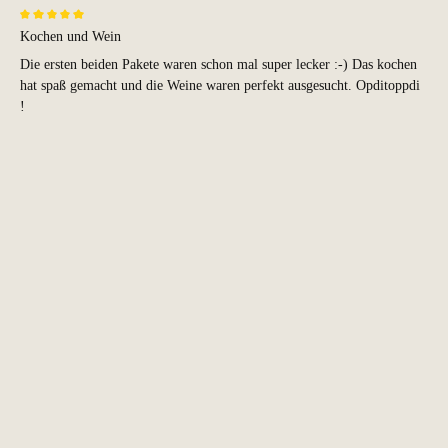
Bewertung mit 5 von 5 Sternen
Kochen und Wein
Die ersten beiden Pakete waren schon mal super lecker :-) Das kochen
hat spaß gemacht und die Weine waren perfekt ausgesucht. Opditoppdi
!